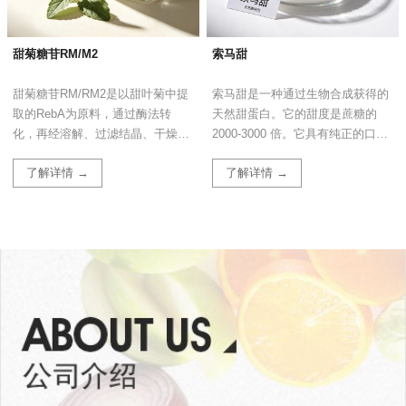
甜菊糖苷RM/M2
索马甜
甜菊糖苷RM/RM2是以甜叶菊中提
索马甜是一种通过生物合成获得的
取的RebA为原料，通过酶法转
天然甜蛋白。它的甜度是蔗糖的
化，再经溶解、过滤结晶、干燥制
2000-3000 倍。它具有纯正的口
得的天然甜味剂。 外观：白色粉末
感、高安全性以及良好的稳定性。
了解详情 →
了解详情 →
分子式：C₅₆H₉₀
C.A.S. numbe...