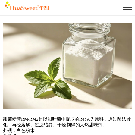
产品名称：甜菊糖苷RM/M2
甜菊糖苷RM/RM2是以甜叶菊中提取的RebA为原料，通过酶法转
化，再经溶解、过滤结晶、干燥制得的天然甜味剂。
外观：白色粉末