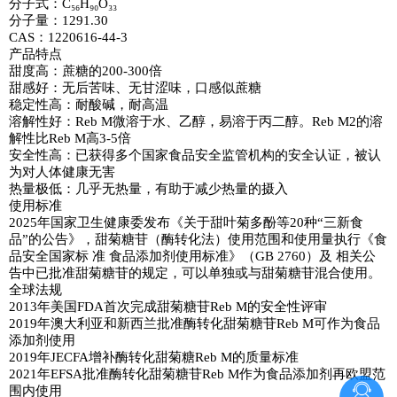
分子式：C₅₆H₉₀O₃₃
分子量：1291.30
CAS：1220616-44-3
产品特点
甜度高：蔗糖的200-300倍
甜感好：无后苦味、无甘涩味，口感似蔗糖
稳定性高：耐酸碱，耐高温
溶解性好：Reb M微溶于水、乙醇，易溶于丙二醇。Reb M2的溶
解性比Reb M高3-5倍
安全性高：已获得多个国家食品安全监管机构的安全认证，被认
为对人体健康无害
热量极低：几乎无热量，有助于减少热量的摄入
使用标准
2025年国家卫生健康委发布《关于甜叶菊多酚等20种“三新食
品”的公告》，甜菊糖苷（酶转化法）使用范围和使用量执行《食
品安全国家标 准 食品添加剂使用标准》（GB 2760）及 相关公
告中已批准甜菊糖苷的规定，可以单独或与甜菊糖苷混合使用。
全球法规
2013年美国FDA首次完成甜菊糖苷Reb M的安全性评审
2019年澳大利亚和新西兰批准酶转化甜菊糖苷Reb M可作为食品
添加剂使用
2019年JECFA增补酶转化甜菊糖Reb M的质量标准
2021年EFSA批准酶转化甜菊糖苷Reb M作为食品添加剂再欧盟范
围内使用